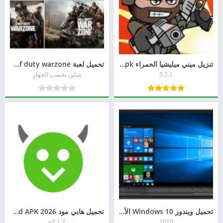
تنزيل ميني ميليشيا الحمراء apk القديمة mini militia 6b أخر إصدار
تحميل لعبة call of duty warzone للاندرويد من ميديا فاير 2026
5.2.1
يتباين بحسب الجهاز
تحميل ويندوز Windows 10 الأصلي ISO مجانًا برابط مباشر
تحميل هابي مود HappyMod APK 2026 للأندرويد ألعاب وتطبيقات
v3.1.7
2010