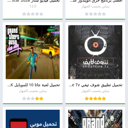
افضل برنامج حرق الويندوز على فلاشة
تحميل فيديو ستار Video Star 2026 مجاناً للأيفون والأندرويد
يتباين بحسب الجهاز
12.0
تحميل تطبيق شوف تيفي Shooflive Tv للأندرويد
تحميل لعبة جاتا 10 للموبايل APK برابط مباشر 2026 | GTA 10
يتباين بحسب الجهاز
يتباين بحسب الجهاز