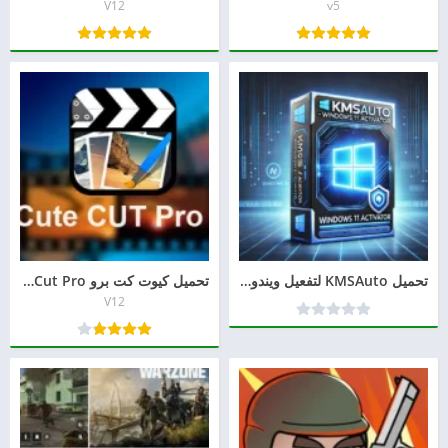
V12
v5
تحميل KMSAuto لتفعيل ويندوز 11 مدى الحياة 2026 (رابط مباشر وآمن)
تحميل كيوت كت برو Cute Cut Pro مجانًا 2026 لتحرير الفيديو باحترافية
V12