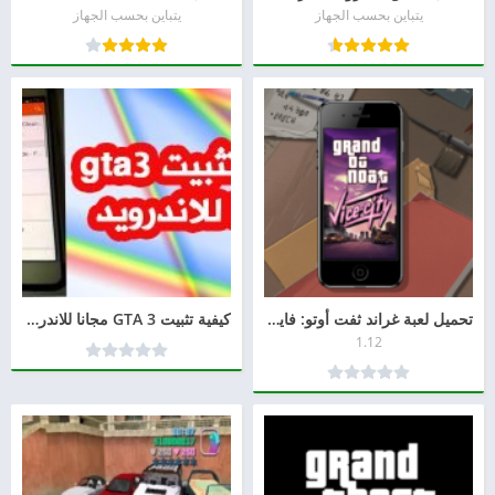
يتباين بحسب الجهاز
يتباين بحسب الجهاز
تحميل لعبة غراند ثفت أوتو: فايس سيتي GTA Vice City للاندرويد
كيفية تثبيت GTA 3 مجانا للاندرويد
1.12