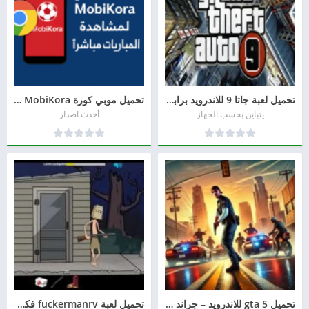
تحميل لعبة جاتا 9 للاندرويد برابط مباشر
تحميل موبي كورة MobiKora لمشاهدة المباريات لنظام أندرويد
يتباين بحسب الجهاز
أحدث اصدار
تحميل gta 5 للاندرويد – جراند ثفت أوتو 5 نسخة أصلية وسريعة
تحميل لعبة fuckermanrv فكرمان apk للاندرويد 2026