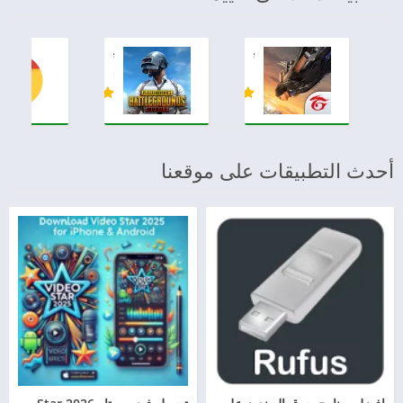
تنزيل فري فاير max للاندرويد أخر إصدار APK مجاناً
تحميل ببجي الكورية apk للاندرويد برابط مباشر بوبجي كوريه
3.1.0
1.104.1
أحدث التطبيقات على موقعنا