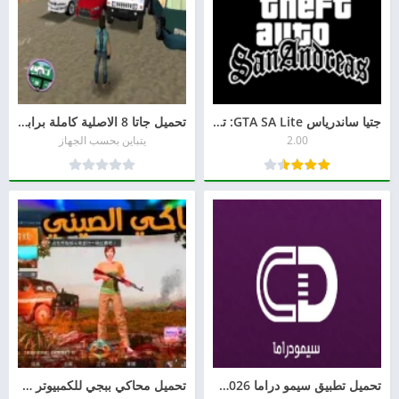
جتيا ساندرياس GTA SA Lite: تحميل النسخة الخفيفة للاندرويد
تحميل جاتا 8 الاصلية كاملة برابط مباشر
2.00
يتباين بحسب الجهاز
تحميل تطبيق سيمو دراما 2026 Simo Drama APK للأندرويد بدون إعلانات
تحميل محاكي ببجي للكمبيوتر Game Loop (جيم لوب) 2026