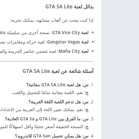
بدائل لعبة GTA SA Lite
إذا كنت تبحث عن ألعاب مشابهة، يمكنك تجربة:
لعبة GTA Vice City
: نسخة أخرى من سلسلة
uto
لعبة Gangstar Vegas
: لعبة حركة ومغامرات تشب
لعبة Mafia City
: لعبة تتضمن عناصر الجريمة والم
أسئلة شائعة عن لعبة GTA SA Lite
س: هل لعبة GTA SA Lite مجانية؟
ج:
نعم، اللعبة مجانية تمامًا للتحميل واللعب.
س: هل تدعم اللعبة اللغة العربية؟
ج:
نعم، يمكنك تغيير اللغة إلى العربية من الإعدادا
س: ما الفرق بين GTA Lite و GTA Sa العادية؟
ج:
النسخة الخفيفة أصغر حجمًا وأقل استهلاكًا للموا
س: هل يمكن تحميل GTA San للاندرويد؟