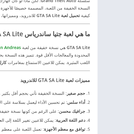
سلسلة
Grand Theft Auto
. لكن ماذا لو كان جهازك
النسخة الخفيفة من اللعبة، المصممة خصيصًا للأجهزة
كيفية
تحميل لعبة GTA SA Lite
للاندرويد، ومميزاتها، 
ما هي لعبة جتيا ساندرياس GTA SA Lite؟
GTA SA Lite
هي نسخة خفيفة من لعبة
an Andreas
المحدودة والمعالجات الأقل قوة. تتميز هذه النسخة بح
اللعب المثيرة. يمكن للاعبين الاستمتاع بمغامرات
كار
مميزات لعبة GTA SA Lite للاندرويد
حجم صغير
: النسخة الخفيفة تأتي بحجم أقل بكثير م
أداء سلس
: تم تحسين الأداء ليعمل بسلاسة على ا
جرافيك محسن
: على الرغم من كونها نسخة خفيفة، 
دعم اللغة العربية
: يمكن للاعبين تغيير اللغة إلى ال
توافق مع معظم الأجهزة
: تعمل اللعبة على معظم أ