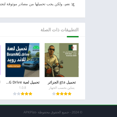
ج:
نعم، ولكن يجب تحميلها من مصادر موثوقة لتجن
التطبيقات ذات الصلة
تحميل gta الجزائر
تحميل لعبة BeamNG Drive للاندرويد – تجربة قيادة سيارات واقعية ومميزة
يتباين بحسب الجهاز
1.0.8
© 2024 - جميع الحقوق محفوظة -APKPlas