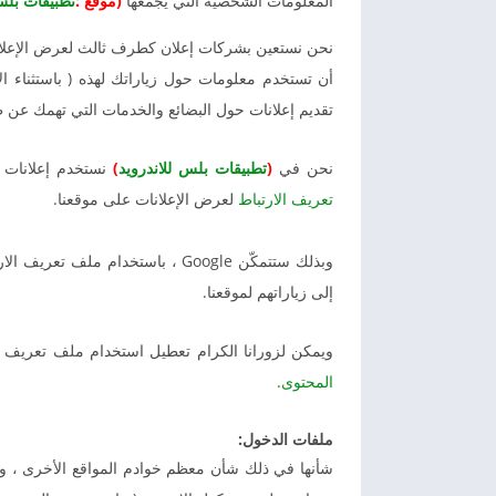
المعلومات الشخصية التي يجمعها
(موقع :
تطبيقات بلس
نحن نستعين بشركات إعلان كطرف ثالث لعرض الإعلان
أن تستخدم معلومات حول زياراتك لهذه ( باستثناء الا
تقديم إعلانات حول البضائع والخدمات التي تهمك عن
نحن في
(
تطبيقات بلس للاندرويد
)
نستخدم إعلانات Google بصفتها مورِّدًا مالياً خارجياً ، ولذلك تستخدم شركة جوج
تعريف الارتباط
لعرض الإعلانات على موقعنا.
وبذلك ستتمكّن Google ، باستخدام ملف تعريف الارتباط
إلى زياراتهم لموقعنا.
ويمكن لزورانا الكرام تعطيل استخدام ملف تعريف ا
المحتوى
.
ملفات الدخول:
شأنها في ذلك شأن معظم خوادم المواقع الأخرى ، 