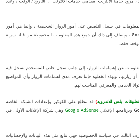
 ، مزود خدمة الانترنت “مقدمي خدمات الانترنت” ، التاريخ / الوقت ، وعدد
لمعلومات في سبيل التلصص على أمور الزوار الشخصية ، وإنما هي أمور
Goo
، ويضاف إلى ذلك أن جميع هذه المعلومات المحفوظة من قبلنا سرية
وقعنا فقط.
لمعلومات عن إهتمامات الزوار، إلى جانب سجل خاص للمستخدم تسجل فيه
 زيارتها، وبهذه الخطوة فإننا نعرف مدى اهتمامات الزوار وأي المواضيع
توانا الخدمي والمعرفي المناسب لهم.
تطبيقات بلس للاندرويد
)
قد تتطلع على الكوكيز وإعدادات الشبكة الخاصة
Go
وبرنامجها الإعلاني
Google AdSense
وهي شركة الإعلانات الأولى في
رف الثالث في سياسة الخصوصية فهي تتابع مثل هذه البيانات والإحصائيات