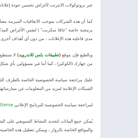
عبر بروتوكولات الانترنت لأغراض تحسين جودة إعلاناته
كما أن هذه الشركات بموجب الاتفاقيات المبرمة معنا ي
برمجية خاصة “جافا سكربت” ) لنفس الأغراض المذكو
مدى فاعلية هذه الإعلانات ، من دون أي أهداف أخرى 
وبالطبع فإن موقع
(
تطبيقات بلس للاندرويد
)
لا تستطيع
من جهازك (الكوكيز) ، كما أننا غير مسؤولين بأي شكل
عليك مراجعة سياسة الخصوصية الخاصة بالطرف الثال
الشبكات الإعلانية لمزيد من المعلومات عن ممارساتها 
لمراجعة سياسة الخصوصية للبرنامج الإعلاني
dSense
يُمكن جمع البيانات لتجديد النشاط التسويقي على الش
والمواقع الخاصة بالزوار ، ويمكن تعطيل هذه الخاصي