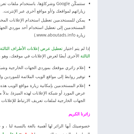
ستتمكّن Google وشركاؤها، باستخدام م
زياراتهم لمواقعك و/أو مواقع أخرى عبر الإنترنت.
يمكن للمستخدمين تعطيل استخدام الإعلانات المخ
المستخدمين إلى تعطيل استخدام أحد موردي الجهات
زيارة www.aboutads.info.)
إذا لم يتم اختيار
تعطيل عرض إعلانات الأطراف الثالثة
الثالثة
الأخرى أيضًا لعرض الإعلانات في موقعك، وهو م
إعلام زائري موقعك بموردي الجهات الخارجية وشبك
توفير روابط إلى مواقع الويب الملائمة للموردين وال
إعلام المستخدمين بإمكانية زيارة مواقع الويب هذ
عرض المورد أو شبكة الإعلانات لهذه الميزة). بدل
الجهات الخارجية لملفات تعريف الارتباط للإعلانات المخصصة من
زائرنا الكريم
خصوصيتك أيها الزائر لها أهمية بالغة بالنسبة لنا ،