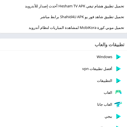
تحميل تطبيق هشام تيفي Hesham TV APK أحدث إصدار للأندرويد
تحميل تطبيق شاهد فور يو Shahid4U APK برابط مباشر
تحميل موبي كورة MobiKora لمشاهدة المباريات لنظام أندرويد
تطبيقات والعاب
Windows
أفضل تطبيقات vpn
التطبيقات
العاب
العاب جاتا
ببجي