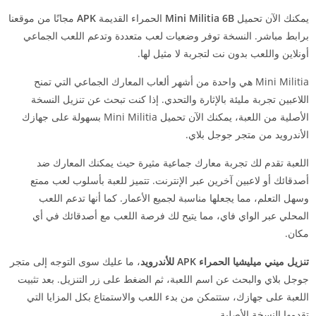
يمكنك الآن تحميل
Mini Militia 6B
الحمراء القديمة
APK
مجانًا من موقعنا
برابط مباشر. النسخة توفر وضعيات لعب متعددة وتدعم اللعب الجماعي
أونلاين واللعب بدون نت لتجربة لا مثيل لها.
Mini Militia هي واحدة من أشهر ألعاب المعارك الجماعي التي تمنح
اللاعبين تجربة مليئة بالإثارة والتحدي. إذا كنت تبحث عن تنزيل النسخة
الأصلية من اللعبة، يمكنك الآن تحميل Mini Militia بسهولة على جهازك
الأندرويد من متجر جوجل بلاي.
اللعبة تقدم لك تجربة معارك جماعية مثيرة حيث يمكنك المعارك ضد
أصدقائك أو لاعبين آخرين عبر الإنترنت. تتميز للعبة بأسلوب لعب ممتع
وسهل التعلم، مما يجعلها مناسبة لجميع الأعمار. كما أنها تدعم اللعب
المحلي عبر الواي فاي، مما يتيح لك فرصة اللعب مع أصدقائك في أي
مكان.
تنزيل ميني ميليشيا الحمراء APK للأندرويد
، ما عليك سوى التوجه إلى متجر
جوجل بلاي والبحث عن اسم اللعبة، ثم الضغط على زر التنزيل. بعد تثبيت
اللعبة على جهازك، ستتمكن من بدء اللعب والاستمتاع بكل المزايا التي
تقدمها النسخة الأصلية.