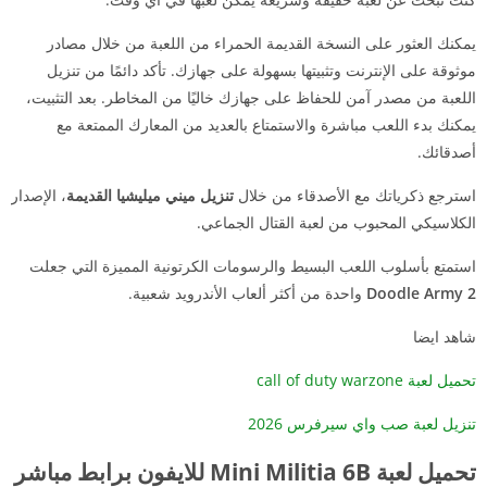
يمكنك العثور على النسخة القديمة الحمراء من اللعبة من خلال مصادر
موثوقة على الإنترنت وتثبيتها بسهولة على جهازك. تأكد دائمًا من تنزيل
اللعبة من مصدر آمن للحفاظ على جهازك خاليًا من المخاطر. بعد التثبيت،
يمكنك بدء اللعب مباشرة والاستمتاع بالعديد من المعارك الممتعة مع
أصدقائك.
استرجع ذكرياتك مع الأصدقاء من خلال
تنزيل ميني ميليشيا القديمة
، الإصدار
الكلاسيكي المحبوب من لعبة القتال الجماعي.
استمتع بأسلوب اللعب البسيط والرسومات الكرتونية المميزة التي جعلت
Doodle Army 2
واحدة من أكثر ألعاب الأندرويد شعبية.
شاهد ايضا
تحميل لعبة call of duty warzone
تنزيل لعبة صب واي سيرفرس 2026
تحميل لعبة Mini Militia 6B للايفون برابط مباشر