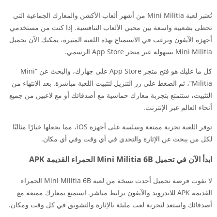
تُعتبر لعبة Mini Militia من أشهر ألعاب الأكشن والمعارك الجماعية التي
تحظى بشعبية واسعة بين محبي الألعاب التنافسية. إذا كنت من مستخدمي
أجهزة الآيفون وترغب في الاستمتاع بهذه اللعبة المثيرة، يمكنك الآن تحميل
Mini Militia بسهولة عبر متجر App Store الرسمي.
كل ما عليك هو فتح متجر App Store على جهازك، والبحث عن “Mini
Militia”، ثم الضغط على زر التنزيل لتثبيت اللعبة مباشرة. بعد الانتهاء من
التثبيت، ستتمتع بتجربة معارك حماسية مع أصدقائك أو مع لاعبين من جميع
أنحاء العالم عبر الإنترنت.
توفر اللعبة تجربة ممتعة وسلسة على أجهزة iOS، مما يجعلها خيارًا مثاليًا
لكل من يبحث عن الإثارة والتحدي في أي وقت وفي أي مكان.
ابدأ الآن في تحميل Mini Militia 6B الحمراء القديمة APK
لا تفوت فرصة تحميل أحدث نسخة من لعبة Mini Militia 6B الحمراء
القديمة APK للاندرويد والآيفون برابط مباشر. استمتع بمعارك ممتعة مع
أصدقائك واستعد لتجربة لعب مليئة بالإثارة والتشويق في كل وقت ومكان.