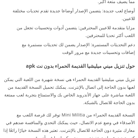
مما يضيف متعة أكبر.
أوضاع لعب جديدة: يتضمن الإصدار أوضاعا جديدة تقدم تحديات مختلفة
للاعبين.
مزايا متقدمة للاعبين المحترفين: يتضمن أدوات وتحسينات تجعل من
اللعب أكثر تحديا للمحترفين.
دعم التحديثات المستمرة: الإصدار يضمن لك تحديثات مستمرة مع
إضافات وتحسينات جديدة مع مرور الوقت
حول تنزيل ميني ميليشيا القديمة الحمراء بدون نت apk
تنزيل ميني ميليشيا القديمة الحمراء هي نسخة شهيرة من اللعبة التي يمكن
لعبها بدون الحاجة إلى اتصال بالإنترنت. يمكنك تحميل النسخة القديمة من
اللعبة مباشرة على جهاز الأندرويد الخاص بك والاستمتاع بتجربة لعب ممتعة
بدون الحاجة للاتصال بالشبكة.
النسخة القديمة الحمراء من Mini Militia توفر لك فرصة اللعب مع
الأصدقاء في وضع عدم الاتصال، حيث يمكنك التحدي والمنافسة ضدهم في
معارك مثيرة دون الحاجة للاتصال بالإنترنت. تعتبر هذه النسخة خيارًا رائعًا إذا
كنت تبحث عن لعبة خفيفة وسريعة يمكن لعبها في أي وقت.