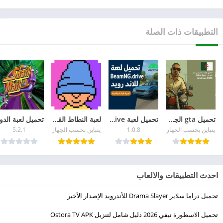
التطبيقات ذات الصلة
تحميل gta الجزائر
تحميل لعبة BeamNG Drive للاندرويد – تجربة قيادة سيارات واقعية ومميزة
لعبة النطاط القديمة Icy Tower للكمبيوتر والجوال
يتباين بحسب الجهاز
1.0.8
يتباين بحسب الجهاز
5.2.1
احدث التطبيقات والالعاب
تحميل دراما سلاير Drama Slayer للأندرويد الإصدار الأخير
تحميل الاسطورة تيفي 2026 دليل شامل لتنزيل Ostora TV APK