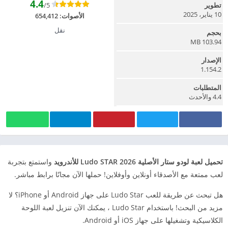
4.4
/5
تطوير
10 يناير، 2025
الأصوات:
654,412
نقل
بحجم
103.94 MB
الإصدار
1.154.2
المتطلبات
4.4 والأحدث
تحميل لعبة لودو ستار الأصلية Ludo STAR 2026 للأندرويد
واستمتع بتجربة
لعب ممتعة مع الأصدقاء أونلاين وأوفلاين! حملها الآن مجانًا برابط مباشر.
هل تبحث عن طريقة للعب Ludo Star على جهاز Android أو iPhone؟ لا
مزيد من البحث! باستخدام Ludo Star ، يمكنك الآن تنزيل لعبة اللوحة
الكلاسيكية وتشغيلها على جهاز iOS أو Android.