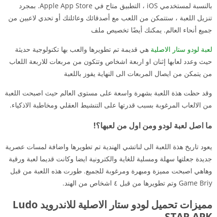
بالنسبة لمستخدمي iOS ، التطبيق متاح في Apple App Store. بمجرد
تنزيل اللعبة ، ستتمكن من اللعب مع أصدقائك وعائلتك أو تحدي لاعبين من
جميع أنحاء العالم. يمكنك أيضًا تخصيص ملف
لعبة لودو ستار الاصلية
هي قديمة تم تطويرها والعب بها تكنولوجية حديثة
حيث وعدد لعابها إثنان او اربعة اشخاص وتتكون من مربعات للاربعة اللعاب
من يتمكن من ايصال المربعات الى النهاية يفوز باللعبة
وقد حظت هذة اللعبة بشهرة واسعة على مستوى العالم حيث اصبحت اللعبة
من الالعاب المرغوبة بسبب قدرتها على التنشيط العقلي ومخاطبة الاذكياء.
ما اصل لعبة لودو ومن اول من لعبها؟!
يعود تاريخ هذة اللعبة الى لناتشي الهندية تم تطويرها واضافة لمسات عصرية
جديدة جعلتها سهلة ومسلية للغاية والكترونية ايضا وكانت قديما لعبة ورقية
وهاهي اصبحت مميزة ومبهرة ومرغوبة للجميع. طورت هذه اللعبة من قبل
Game Briy وتم تطويرها من قبل ٤ اشخاص من الهند.
مميزات تحميل لودو ستار الاصلية للاندرويد Ludo
STAR APK