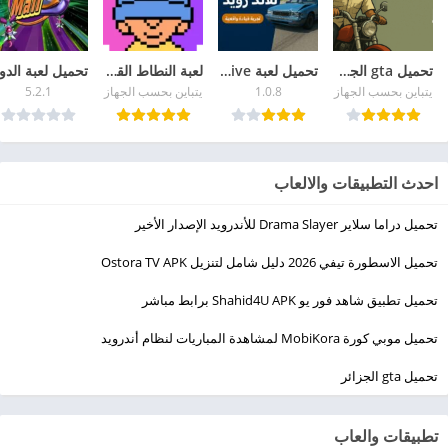
تحميل gta الجزائر
تحميل لعبة BeamNG Drive للاندرويد – تجربة قيادة سيارات واقعية ومميزة
لعبة النطاط القديمة Icy Tower للكمبيوتر والجوال
يتباين بحسب الجهاز
1.0.8
يتباين بحسب الجهاز
5.2.1
احدث التطبيقات والالعاب
تحميل دراما سلاير Drama Slayer للأندرويد الإصدار الأخير
تحميل الاسطورة تيفي 2026 دليل شامل لتنزيل Ostora TV APK
تحميل تطبيق شاهد فور يو Shahid4U APK برابط مباشر
تحميل موبي كورة MobiKora لمشاهدة المباريات لنظام أندرويد
تحميل gta الجزائر
تطبيقات والعاب