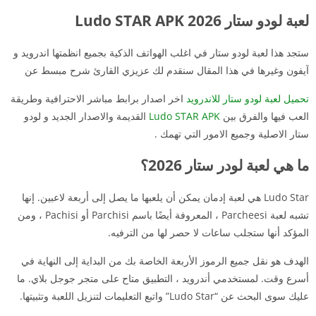
لعبة لودو ستار 2026 Ludo STAR APK
ستجد هذا لعبة لودو ستار في اغلب الهواتف الذكية بجميع انظمتها اندرويد و
آيفون وغيرها في هذا المقال سنقدم لك عزيزي القارئ شرح مبسط عن
تحميل لعبة لودو ستار للاندرويد
اخر اصدار برابط مباشر الاحترافية وطريقة
العب فيها والفرق بين
Ludo STAR APK
القديمة والاصدار الجديد و لودو
ستار الاصلية وجميع الامور التي تهمك .
ما هي لعبة لودر ستار 2026؟
Ludo Star هي لعبة إدمان يمكن أن يلعبها ما يصل إلى أربعة لاعبين. إنها
تشبه لعبة Parcheesi ، المعروفة أيضًا باسم Parchisi أو Pachisi ، ومن
المؤكد أنها ستجلب ساعات لا حصر لها من الترفيه.
الهدف هو نقل جميع الرموز الأربعة الخاصة بك من البداية إلى النهاية في
أسرع وقت. لمستخدمي أندرويد ، التطبيق متاح على متجر جوجل بلاي. ما
عليك سوى البحث عن “Ludo Star” واتبع التعليمات لتنزيل اللعبة وتثبيتها.