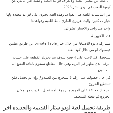
ان كنت من محبي اللعبة ولاتعرف قواعد اللعبة وكيفية اقرا مايلي عن
كيفية اللعب في لودو ستار 2026.
من اساسيات اللعبة هي القواعد وهذه العبه تحتوي على قواعد معقدة ولها
خيارات كثيرة واليك عزيزي القارئ نمط اللعبة وقواعدها
واحد ضد واحد والاختيار عشوائي
عدد الاعبين 4
مشاركة دعوة للأصدقاءمن خلال خيار private Table عن طريق تطبيق
فيسبوك او من خلال كود العبة.
سيحصل كل لاعب على 4 قطع سوف يتم تحريك القطعة على حسب
الرقم الذي يظهر في النرد، وفي حال التقاطع ستقوم باعادة القطع الى
الصندوق
في حال حصولك على رقم 6 ستخرج من الصندوق وإن لم تحصل فلن
تستطيع الخروج
بعد ذلك خذ لفة على المربع والرجوع للمستطيل القريب من مكان
الخروج ثم نقطة المنتصف
طريقة تحميل لعبة لودو ستار القديمه والجديده اخر