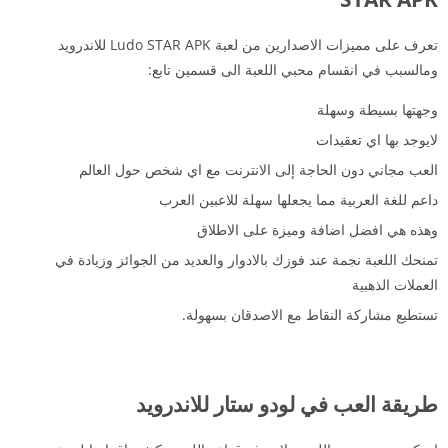
تعرف على مميزات الاصدارين من لعبة Ludo STAR APK للاندرويد
ومالسبب في انقسام محبي اللعبة الى قسمين تابع:
وجهتها بسيطة وسهلة
لايوجد بها اي تعقيدات
العب مجاني دون الحاجة إلى الانترنت مع اي شخص حول العالم
داعم للغة العربية مما يجعلها سهلة للاعبين العرب
وهذه هي افضل اضافة وميزة على الاطلاق
تمنحك اللعبة نجمة عند فوزك بالادوار والعديد من الجوائز وزيادة في
العملات الذهبية
تستطيع مشاركة النقاط مع الاصدقان بسهولة.
طريقة العب في لودو ستار للاندرويد