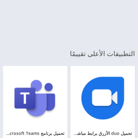
التطبيقات الأعلى تقييمًا
تحميل duo الأزرق برابط مباشر للاندرويد وللكمبيوتر وللايفون
تحميل برنامج Microsoft Teams للاندرويد والكمبيوتر مجانًا