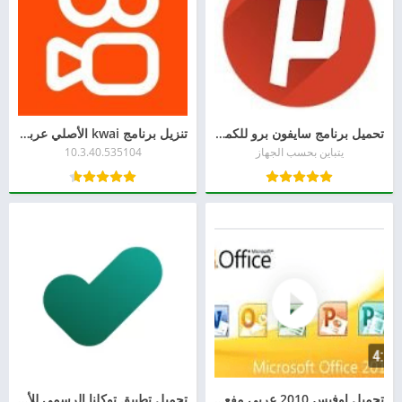
تحميل برنامج سايفون برو للكمبيوتر برابط مباشر
تنزيل برنامج kwai الأصلي عربي للاندرويد
يتباين بحسب الجهاز
10.3.40.535104
تحميل اوفيس 2010 عربي مفعل مدى الحياة
تحميل تطبيق توكلنا الرسمي للأندرويد APK آخر إصدار 2026