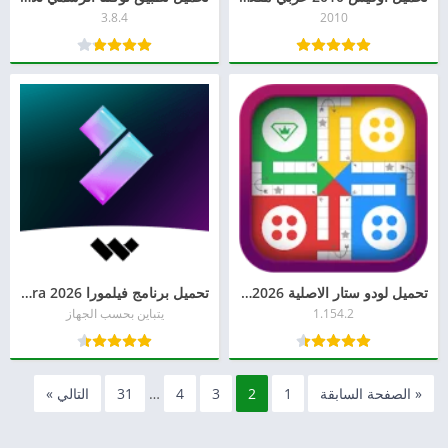
3.8.4
2010
تحميل لودو ستار الاصلية Ludo STAR 2026 للاندرويد
تحميل برنامج فيلمورا 2026 Filmora للكمبيوتر أخر إصدار
1.154.2
يتباين بحسب الجهاز
« الصفحة السابقة
1
2
3
4
…
31
التالي »