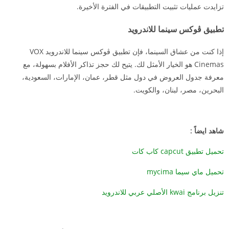
تزايدت عمليات تثبيت التطبيقات في الفترة الأخيرة.
تطبيق ڤوكس سينما للاندرويد
إذا كنت من عشاق السينما، فإن تطبيق ڤوكس سينما للاندرويد VOX
Cinemas هو الخيار الأمثل لك. يتيح لك حجز تذاكر الأفلام بسهولة، مع
معرفة جدول العروض في دول مثل قطر، عمان، الإمارات، السعودية،
البحرين، مصر، لبنان، والكويت.
شاهد ايضاً :
تحميل تطبيق capcut كاب كات
تحميل ماي سيما mycima
تنزيل برنامج kwai الأصلي عربي للاندرويد