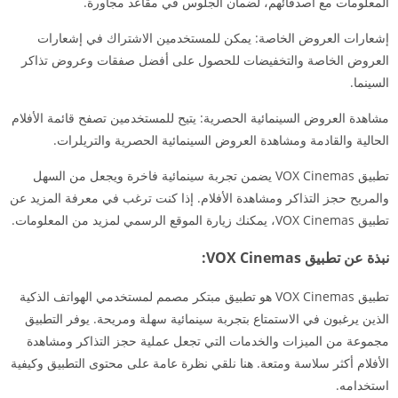
المعلومات مع أصدقائهم، لضمان الجلوس في مقاعد مجاورة.
إشعارات العروض الخاصة: يمكن للمستخدمين الاشتراك في إشعارات
العروض الخاصة والتخفيضات للحصول على أفضل صفقات وعروض تذاكر
السينما.
مشاهدة العروض السينمائية الحصرية: يتيح للمستخدمين تصفح قائمة الأفلام
الحالية والقادمة ومشاهدة العروض السينمائية الحصرية والتريلرات.
تطبيق VOX Cinemas يضمن تجربة سينمائية فاخرة ويجعل من السهل
والمريح حجز التذاكر ومشاهدة الأفلام. إذا كنت ترغب في معرفة المزيد عن
تطبيق VOX Cinemas، يمكنك زيارة الموقع الرسمي لمزيد من المعلومات.
نبذة عن تطبيق VOX Cinemas:
تطبيق VOX Cinemas هو تطبيق مبتكر مصمم لمستخدمي الهواتف الذكية
الذين يرغبون في الاستمتاع بتجربة سينمائية سهلة ومريحة. يوفر التطبيق
مجموعة من الميزات والخدمات التي تجعل عملية حجز التذاكر ومشاهدة
الأفلام أكثر سلاسة ومتعة. هنا نلقي نظرة عامة على محتوى التطبيق وكيفية
استخدامه.