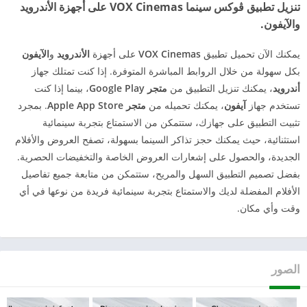
تنزيل تطبيق ڤوكس سينما VOX Cinemas على أجهزة الأندرويد
والآيفون.
يمكنك الآن تحميل تطبيق
VOX Cinemas
على أجهزة
الأندرويد
و
الآيفون
بكل سهولة من خلال الروابط المباشرة المتوفرة. إذا كنت تمتلك جهاز
أندرويد
، يمكنك تنزيل التطبيق من
متجر Google Play
، بينما إذا كنت
تستخدم جهاز
آيفون
، يمكنك تحميله من
متجر Apple App Store
. بمجرد
تثبيت التطبيق على جهازك، ستتمكن من الاستمتاع بتجربة سينمائية
استثنائية، حيث يمكنك حجز تذاكر السينما بسهولة، تصفح العروض والأفلام
الجديدة، والحصول على إشعارات العروض الخاصة والتخفيضات الحصرية.
بفضل تصميم التطبيق السهل والمريح، ستتمكن من متابعة جميع تفاصيل
الأفلام المفضلة لديك والاستمتاع بتجربة سينمائية فريدة من نوعها في أي
وقت وأي مكان.
الصور