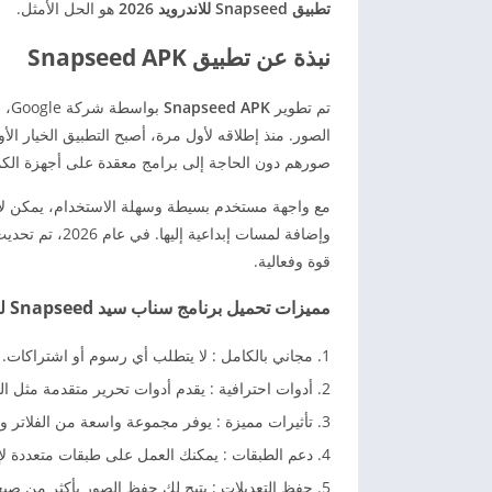
تطبيق Snapseed للاندرويد 2026
هو الحل الأمثل.
نبذة عن تطبيق Snapseed APK
تم تطوير
Snapseed APK
بوا
الصور. منذ إطلاقه لأول مرة، أصبح التطبيق الخيار ا
صورهم دون الحاجة إلى برامج معقدة على أجهزة الكمب
وإضافة لمسات إ
قوة وفعالية.
مميزات تحميل برنامج سناب سيد Snapseed للاندرويد وللايفون
مجاني بالكامل : لا يتطلب أي رسوم أو اشتراكات.
أدوات احترافية : يقدم أدوات تحرير متقدمة مثل التح
تأثيرات مميزة : يوفر مجموعة واسعة من الفلاتر وا
دعم الطبقات : يمكنك العمل على طبقات متعددة لإ
حفظ التعديلات : يتيح لك حفظ الصور بأكثر من صيغة (PEG، PNG