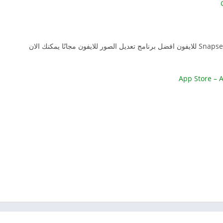
تحميل برنامج الصور للايفون يعد تنزيل سناب سيد Snapseed للايفون افضل برنامج تعديل الصور للايفون مجانًا يمكنك الان