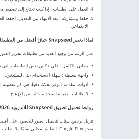
العمل على الطبقات : إذا كنت تحتاج إلى تصميم م
حفظ ومشاركة : بعد الانتهاء من التعديل، احفظ ا
الاجتماعي.
لماذا يعتبر Snapseed خيارًا أفضل من التطبيقات الأخرى؟
على الرغم من وجود العديد من تطبيقات تحرير الصور مثل PicsArt وLightroom ، إلا أن Snapseed يتميز ب
مجاني بالكامل : على عكس بعض التطبيقات التي تتط
واجهة بسيطة : سهلة الاستخدام حتى للمبتدئين.
أدوات متقدمة : توفر تحكمًا دقيقًا في كل تفصيلة 
لا إعلانات : تجربة استخدام خالية من الإزعاج.
روابط تحميل تطبيق Snapseed للاندرويد 2026
متجر Google Play. التطبيق مجاني تمامًا ولا يتطلب أي عمليات شراء داخلية.