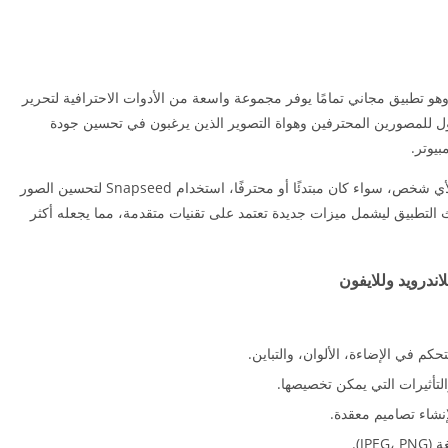
سطة شركة Google، وهو تطبيق مجاني تمامًا يوفر مجموعة واسعة من الأدوات الاحترافية لتحرير
لأول للمصورين المحترفين وهواة التصوير الذين يرغبون في تحسين جودة
يوتر.
مع واجهة مستخدم بسيطة وسهلة الاستخدام، يمكن لأي شخص، سواء كان مبتدئًا أو محترفًا، استخدام Snapseed لتحسين الصور
بداعية إليها. في عام 2026، تم تحديث التطبيق ليشمل ميزات جديدة تعتمد على تقنيات متقدمة، مما يجعله أكثر
كم في الإضاءة، الألوان، والتباين.
لتأثيرات التي يمكن تخصيصها.
نشاء تصاميم معقدة.
J).