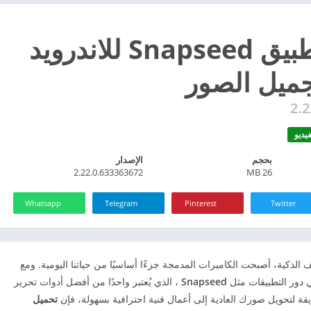
تحميل تطبيق Snapseed للاندرويد
2.
يديو
بحجم
الإصدار
2.22.0.633363672
26 MB
Whatsapp
Telegram
Pinterest
Twitter
Snapseed في عصر الهواتف الذكية، أصبحت الكاميرات المدمجة جزءًا أساسيًا من حياتنا اليومية. ومع
تي دور التطبيقات مثل
Snapseed
، الذي يُعتبر واحدًا من أفضل أدوات تحرير
قة لتحويل صورك العادية إلى أعمال فنية احترافية بسهولة، فإن
تحميل