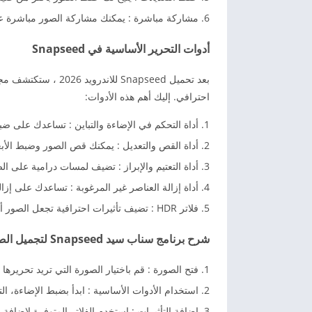
مشاركة مباشرة : يمكنك مشاركة الصور مباشرة عل
أدوات التحرير الأساسية في Snapseed
بعد تحميل Snapseed 
احترافي. إليك أهم هذه الأدوات:
أداة التحكم في الإضاءة والتباين : تساعدك على ضب
أداة القص والتعديل : يمكنك قص الصور وضبط الأبع
أداة التعتيم والإبراز : تضيف لمسات درامية على ال
أداة إزالة العناصر غير المرغوبة : تساعدك على إ
فلاتر HDR : تضيف تأثيرات احترافية تجعل الصور أكثر واقعية.
شرح برنامج سناب سيد Snapseed لتجميل الصور بشكل احترافي
فتح الصورة : قم باختيار الصورة التي تريد تحرير
استخدام الأدوات الأساسية : ابدأ بضبط الإضاءة، الت
إضافة التأثيرات : استخدم الفلاتر المتوفرة لإضافة