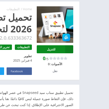
Home
/
التطبيقات
2026 لتجميل الصور
22.0.633363672
التطبيقات
تحرير الف
للتنزيل
تطوير
0
/5
4 فبراير، 2025
الأصوات:
0
نقل
Facebook
تحميل تطبيق سناب سيد 
ذلك، فإن التقاط صورة جميلة ليس كافيًا دائمًا. هنا يأ
الصور الاحترافية على الإطلاق. إذا كنت تبحث عن طري