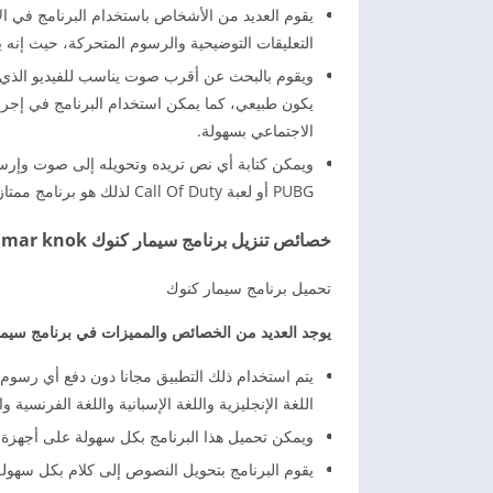
يقوم العديد من الأشخاص باستخدام البرنامج في الإ
التعليقات التوضيحية والرسوم المتحركة، حيث إن
ويقوم بالبحث عن أقرب صوت يناسب للفيديو الذي ت
يكون طبيعي، كما يمكن استخدام البرنامج في إجرا
الاجتماعي بسهولة.
ويمكن كتابة أي نص تريده وتحويله إلى صوت وإرسا
PUBG أو لعبة Call Of Duty لذلك هو برنامج ممتاز للغاية وتستطيع تحميله بكل سهولة.
خصائص تنزيل برنامج سيمار كنوك simar knok برابط مباشر
تحميل برنامج سيمار كنوك
يوجد العديد من الخصائص والمميزات في برنامج سيمار 
يتم استخدام ذلك التطبيق مجانا دون دفع أي رسوم، 
اللغة الإنجليزية واللغة الإسبانية واللغة الفرنسية وال
ويمكن تحميل هذا البرنامج بكل سهولة على أجهزة الأ
يقوم البرنامج بتحويل النصوص إلى كلام بكل سهولة