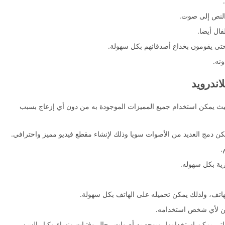
النص إلى صوت.
ال أيضا.
 حتى يقومون بخداع أصدقائهم بكل سهولة.
نه.
اندرويد
 حيث يمكن استخدام جميع المميزات الموجودة به من دون أي إزعاج بسبب
كن دمج العديد من الأصوات سويا وذلك لإنشاء مقطع فيديو مميز واحترافي.
.
زية بكل سهوله.
لهاتف، ولذلك يمكن تحميله على الهاتف بكل سهولة.
مكن لأي شخص استخدامه.
تي يمكن استخدامها، ويوجد به أصوات رجال وفتيات ونساء وكبار السن.