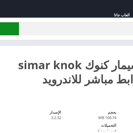
العاب جاتا
تحميل سيمار كنوك simar knok
بحجم
الإصدار
3.2.32
100.74 MB
التحميلات
+١٬٠٠٠٬٠٠٠