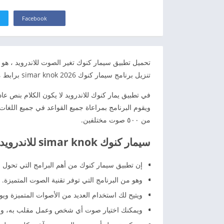
Facebook
تحميل تطبيق سيمار كنوك تغير الصوت للاندرويد ، هو أ
تنزيل برنامج سيمار كنوك simar knok 2026 برابط مباشر للاندرويد
في تطبيق يمار كنوك للاندرويد لا يكون الكلام بنص ع
ويقوم البرنامج بمراعاة جميع القواعد في جميع اللغات،
من ٥٠٠ صوت مختلفين.
سيمار كنوك simar knok للاندرويد
إن تطبيق سيمار كنوك من أهم البرامج التي تحول الكلام ا
وهو من البرنامج التي توفر تقنية الصوت المتميزة.
ويتيح لك استخدام العديد من الأصوات المتميزة ويوجد به أكثر 
ويمكنك اختيار صوت أي شخص وعمل مقلب به، ول