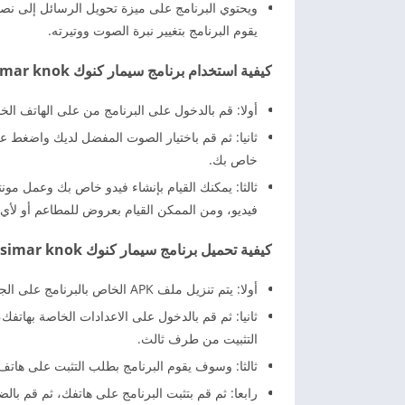
ويحتوي البرنامج على ميزة تحويل الرسائل إلى ن
يقوم البرنامج بتغيير نبرة الصوت ووتيرته.
كيفية استخدام برنامج سيمار كنوك simar knok؟
أولا: قم بالدخول على البرنامج من على الهاتف الخ
ثانيا: ثم قم باختيار الصوت المفضل لديك واضغط
خاص بك.
ثالثا: يمكنك القيام بإنشاء فيدو خاص بك وعمل مو
فيديو، ومن الممكن القيام بعروض للمطاعم أو لأي م
كيفية تحميل برنامج سيمار كنوك simar knok؟
أولا: يتم تنزيل ملف APK الخاص بالبرنامج على الجهاز الخاص بك.
ثانيا: ثم قم بالدخول على الاعدادات الخاصة بهاتف
التثبيت من طرف ثالث.
ثالثا: وسوف يقوم البرنامج بطلب التثبت على هاتف
رابعا: ثم قم بتثبت البرنامج على هاتفك، ثم قم با