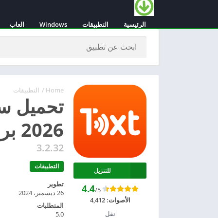
الرئيسية
التطبيقات
Windows
العاب
Home
/
التطبيقات
2026 برابط مباشر للاندرويد
3.2.32
التطبيقات
للتنزيل
تطوير
4.4
/5
26 ديسمبر، 2024
الأصوات:
4,412
المتطلبات
نقل
5.0