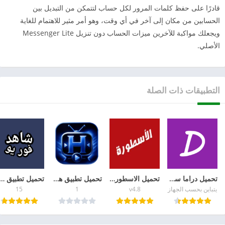
قادرًا على حفظ كلمات المرور لكل حساب لتتمكن من التبديل بين
الحسابين من مكان إلى آخر في أي وقت، وهو أمر مثير للاهتمام للغاية
ويجعلك مواكبة للآخرين ميزات الحساب دون تنزيل Messenger Lite
الأصلي.
التطبيقات ذات الصلة
تحميل دراما سلاير Drama Slayer للأندرويد الإصدار الأخير
تحميل الاسطورة تيفي 2026 دليل شامل لتنزيل Ostora TV APK
تحميل تطبيق هشام تيفي Hesham TV APK أحدث إصدار للأندرويد
تحميل تطبيق شاهد فور يو Shahid4U APK برا
يتباين بحسب الجهاز
v4.8
1
15