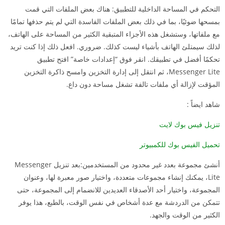
التحكم في المساحة الداخلية للتطبيق: هناك بعض الملفات التي قمت
بمسحها ضوئيًا، بما في ذلك بعض الملفات الفاسدة التي لم يتم حذفها تمامًا
مع ملفاتها، وستشغل هذه الأجزاء المتبقية الكثير من المساحة على الهاتف،
لذلك سيمتلئ الهاتف بأشياء ليست كذلك. ضروري. افعل ذلك إذا كنت تريد
تحكمًا أفضل في تطبيقك. انقر فوق “إعدادات خاصة” افتح تطبيق
Messenger Lite، ثم انتقل إلى إدارة التخزين وامسح ذاكرة التخزين
المؤقت لإزالة أي ملفات تالفة تشغل مساحة دون داع.
شاهد ايضاً :
تنزيل فيس بوك لايت
تحميل الفيس بوك للكمبيوتر
أنشئ مجموعة بعدد غير محدود من المستخدمين:بعد تنزيل Messenger
Lite، يمكنك إنشاء مجموعات متعددة، واختيار صور معبرة لها، وعنوان
المجموعة، واختيار أحد الأصدقاء العديدين للانضمام إلى المجموعة، حتى
تتمكن من الدردشة مع عدة أشخاص في نفس الوقت، بالطبع، هذا يوفر
الكثير من الوقت والجهد.