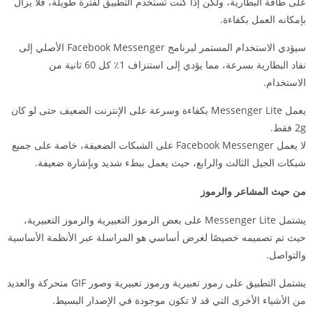
على طاقة البطارية، ولكن إذا كنت تستخدم التطبيق لفترة طويلة، فلا يزال
بإمكانه العمل بكفاءة.
سيؤدي الاستخدام المستمر لبرنامج Facebook Messenger الأصلي إلى
نفاد البطارية بسرعة، مما يؤدي إلى استنزاف 1٪ كل 60 ثانية من
الاستخدام.
يعمل Messenger Lite بكفاءة وسرعة على الإنترنت الضعيف حتى لو كان
2g فقط.
لا يعمل Facebook Messenger على الشبكات الضعيفة، خاصة على جميع
شبكات الجيل الثالث والرابع، حيث يعمل ببطء شديد وبإشارة ضعيفة.
من حيث المشاعر والرموز
يشتمل Messenger Lite على بعض الرموز التعبيرية والرموز التعبيرية،
حيث تم تصميمه خصيصًا لغرض أساسي هو المراسلة عبر الأنظمة الأساسية
والتواصل.
يشتمل التطبيق على رموز تعبيرية ورموز تعبيرية وصور GIF متحركة والعديد
من الأشياء الأخرى التي قد لا تكون موجودة في الإصدار البسيط.