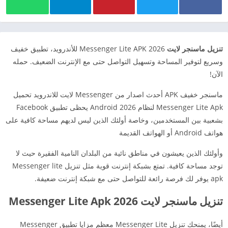
تنزيل ماسنجر لايت
Messenger Lite APK 2026 للأندرويد، تطبيق خفيف
وسريع لتوفير المساحة وتسهيل التواصل حتى مع الإنترنت الضعيف. حمله
الآن!
ماسنجر خفيف APK أحدث اصدار من Messenger لايت للاندرويد تحميل
Messenger Lite Apk لنظام Android 2026 يحظى تطبيق Facebook
بشعبية بين المستخدمين، وخاصة أولئك الذين ليس لديهم مساحة كافية على
هواتف Android أو الهواتف القديمة
وأولئك الذين يعيشون في مناطق نائية من البلدان النامية الفقيرة حيث لا
توجد مساحة كافية. تمتع بشبكة إنترنت قوية مثل تنزيل Messenger lite
apk يوفر لك فرصة رائعة للتواصل حتى مع شبكة إنترنت ضعيفة.
تنزيل ماسنجر لايت Messenger Lite Apk 2026
أيضًا، يمنحك تنزيل Messenger Lite معظم مزايا تطبيق Messenger