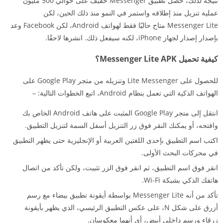
نتيجة لذلك، حصل تطبيق Messenger خفيف على حوالي 500 مليون
عملية تنزيل منذ إطلاقه واستمر في النمو منذ ذلك الحين، لكن
Messenger Lite متاح حاليًا فقط لهواتف Android، لكن Facebook وعد
بإصدار إصدار لجهاز iPhone، لكنه سيفعل ذلك. انشرها لاحقًا.
كيفية تحميل Messenger Lite APK؟
للحصول على Lite Messenger وتنزيله من متجر Google Play على
الهواتف الذكية التي تعمل بنظام Android، اتبع الخطوات التالية: –
انتقل إلى متجر Google Play المثبت على هاتف Android الخاص بك
وافتحه، أو يمكنك النقر فوق زر التنزيل أسفل السمة لتنزيل التطبيق.
اكتب اسم التطبيق بإحدى اللغتين العربية أو الإنجليزية حتى يظهر التطبيق
في محركات البحث الأولى.
انقر فوق اسم التطبيق، ثم انقر فوق الزر تثبيت، ولكن تأكد من اتصال
هاتفك الذكي بشبكة Wi-Fi.
تأكد من أنه Messenger Lite بواسطة أيقونة تطبيق بيضاء مع رسم
أزرق على شكل N، على عكس التطبيق الرئيسي، الذي يظهر بأيقونة
زرقاء ورسم داخلي أبيض، أي أنهما معكوسان.