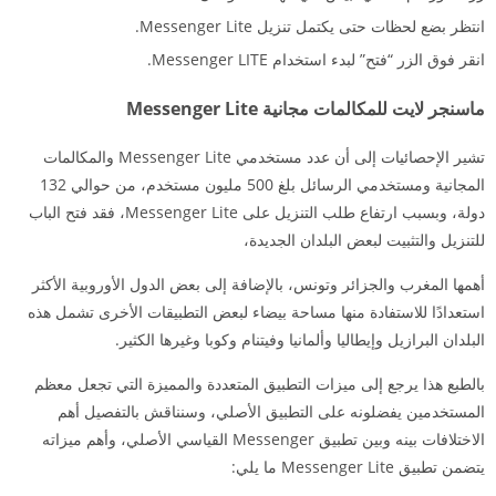
انتظر بضع لحظات حتى يكتمل تنزيل Messenger Lite.
انقر فوق الزر “فتح” لبدء استخدام Messenger LITE.
ماسنجر لايت للمكالمات مجانية Messenger Lite
تشير الإحصائيات إلى أن عدد مستخدمي Messenger Lite والمكالمات
المجانية ومستخدمي الرسائل بلغ 500 مليون مستخدم، من حوالي 132
دولة، وبسبب ارتفاع طلب التنزيل على Messenger Lite، فقد فتح الباب
للتنزيل والتثبيت لبعض البلدان الجديدة،
أهمها المغرب والجزائر وتونس، بالإضافة إلى بعض الدول الأوروبية الأكثر
استعدادًا للاستفادة منها مساحة بيضاء لبعض التطبيقات الأخرى تشمل هذه
البلدان البرازيل وإيطاليا وألمانيا وفيتنام وكوبا وغيرها الكثير.
بالطبع هذا يرجع إلى ميزات التطبيق المتعددة والمميزة التي تجعل معظم
المستخدمين يفضلونه على التطبيق الأصلي، وسنناقش بالتفصيل أهم
الاختلافات بينه وبين تطبيق Messenger القياسي الأصلي، وأهم ميزاته
يتضمن تطبيق Messenger Lite ما يلي: