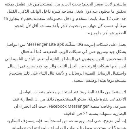
ماسنجر لايت صغير الحجم: يبحث العديد من المستخدمين عن تطبيق يمكنه
تحقيق ما يبحثون عنه دون شغل مساحة كبيرة داخل الهاتف الذكي. القليل
جدا حتى 12 ميغا بايت استخدم وادخل مجموعات متعددة بحجم لا يتجاوز 15
ميغا أو حسب كل جهاز، من تحديث لآخر يأخذ مساحة أقل لأن الحجم
الصغير هو أهم ما يميزه.
يعمل على شبكات إنترنت 3G: يمكّنك Messenger Lite apk من التواصل
بشكل جيد وسريع حتى في شبكات الويب الضعيفة، كما أنه فعال
للمستخدمين الذين يعيشون في المناطق النائية أو بعض البلدان النامية التي
ليس لديها شبكات إنترنت من الجيل الثالث والرابع، وهو سريع في إرسال
واستقبال الرسائل النصية الرسائل، والأغنية تنال الثناء على ذلك يستخدم
مستخدموها هذه الوظيفة المعينة.
لا يستنفذ من طاقة البطارية: عند استخدام معظم منصات التواصل
الاجتماعي لفترة طويلة، يشكو المستخدمون دائمًا من أن البطارية تنفد
بسرعة، وخاصة منصة Facebook Messenger، حيث أكد الخبراء أن
البطارية تستهلك بنسبة 1٪ في الدقيقة.
إنه أمر مزعج، حتى لمدة ربع ساعة من استخدامه، فإنه يستنزف البطارية
بنسبة 15٪، يستخدم معظمنا منصات المراسلة والمحادثة لفترة طويلة،