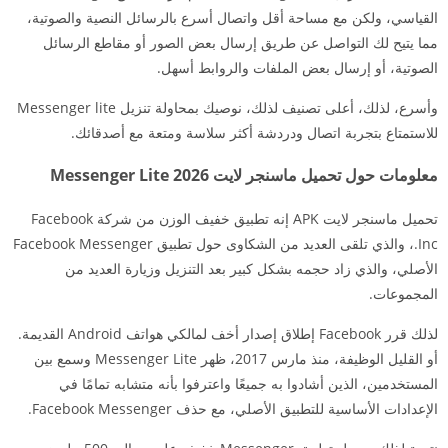
القياسي، ولكن مع مساحة أقل واتصال أسرع بالرسائل النصية والصوتية،
مما يتيح لك التواصل عن طريق إرسال بعض الصور أو مقاطع الرسائل
الصوتية، أو إرسال بعض الملفات والروابط أسهل.
وأسرع، لذلك، أعلى تصنيف لذلك، نوصيك بمحاولة تنزيل Messenger lite
للاستمتاع بتجربة اتصال ودردشة أكثر سلاسة ومتعة مع أصدقائك.
معلومات حول تحميل ماسنجر لايت Messenger Lite 2026
تحميل ماسنجر لايت APK إنه تطبيق خفيف الوزن من شركة Facebook
Inc.، والذي تلقى العديد من الشكاوى حول تطبيق Facebook Messenger
الأصلي، والذي زاد حجمه بشكل كبير بعد التنزيل وزيارة العديد من
المجموعات.
لذلك قرر Facebook إطلاق إصدار أخف لمالكي هواتف Android القديمة.
أو القليل الوظيفة، منذ مارس 2017، ظهر Messenger Lite وسمع بين
المستخدمين، الذين أشادوا به جميعًا واعترفوا بأنه متشابه تمامًا في
الإعدادات الأساسية للتطبيق الأصلي، مع حذف Facebook Messenger.