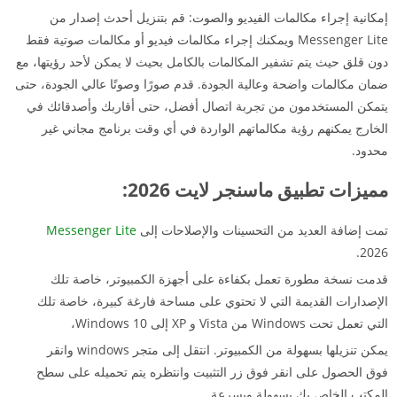
إمكانية إجراء مكالمات الفيديو والصوت: قم بتنزيل أحدث إصدار من
Messenger Lite ويمكنك إجراء مكالمات فيديو أو مكالمات صوتية فقط
دون قلق حيث يتم تشفير المكالمات بالكامل بحيث لا يمكن لأحد رؤيتها، مع
ضمان مكالمات واضحة وعالية الجودة. قدم صورًا وصوتًا عالي الجودة، حتى
يتمكن المستخدمون من تجربة اتصال أفضل، حتى أقاربك وأصدقائك في
الخارج يمكنهم رؤية مكالماتهم الواردة في أي وقت برنامج مجاني غير
محدود.
مميزات تطبيق ماسنجر لايت 2026:
تمت إضافة العديد من التحسينات والإصلاحات إلى
Messenger Lite
2026.
قدمت نسخة مطورة تعمل بكفاءة على أجهزة الكمبيوتر، خاصة تلك
الإصدارات القديمة التي لا تحتوي على مساحة فارغة كبيرة، خاصة تلك
التي تعمل تحت Windows من Vista و XP إلى Windows 10،
يمكن تنزيلها بسهولة من الكمبيوتر. انتقل إلى متجر windows وانقر
فوق الحصول على انقر فوق زر التثبيت وانتظره يتم تحميله على سطح
المكتب الخاص بك بسهولة وبسرعة.