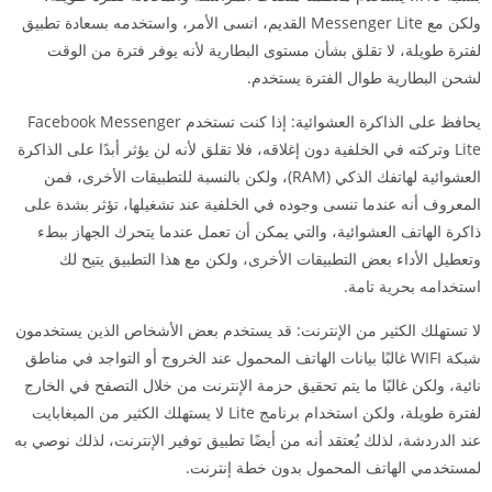
ولكن مع Messenger Lite القديم، انسى الأمر، واستخدمه بسعادة تطبيق
لفترة طويلة، لا تقلق بشأن مستوى البطارية لأنه يوفر فترة من الوقت
لشحن البطارية طوال الفترة يستخدم.
يحافظ على الذاكرة العشوائية: إذا كنت تستخدم Facebook Messenger
Lite وتركته في الخلفية دون إغلاقه، فلا تقلق لأنه لن يؤثر أبدًا على الذاكرة
العشوائية لهاتفك الذكي (RAM)، ولكن بالنسبة للتطبيقات الأخرى، فمن
المعروف أنه عندما تنسى وجوده في الخلفية عند تشغيلها، تؤثر بشدة على
ذاكرة الهاتف العشوائية، والتي يمكن أن تعمل عندما يتحرك الجهاز ببطء
وتعطيل الأداء بعض التطبيقات الأخرى، ولكن مع هذا التطبيق يتيح لك
استخدامه بحرية تامة.
لا تستهلك الكثير من الإنترنت: قد يستخدم بعض الأشخاص الذين يستخدمون
شبكة WIFI غالبًا بيانات الهاتف المحمول عند الخروج أو التواجد في مناطق
نائية، ولكن غالبًا ما يتم تحقيق حزمة الإنترنت من خلال التصفح في الخارج
لفترة طويلة، ولكن استخدام برنامج Lite لا يستهلك الكثير من الميغابايت
عند الدردشة، لذلك يُعتقد أنه من أيضًا تطبيق توفير الإنترنت، لذلك نوصي به
لمستخدمي الهاتف المحمول بدون خطة إنترنت.