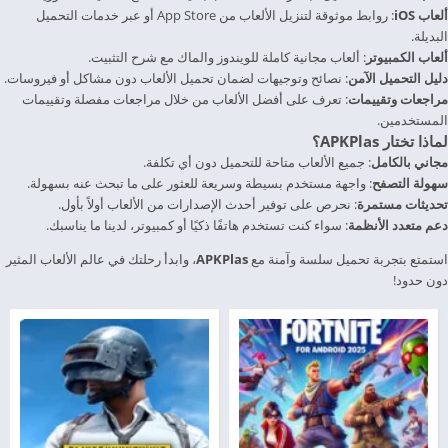
ألعاب iOS
: روابط موثوقة لتنزيل الألعاب من App Store أو عبر خدمات التحميل
البديلة.
ألعاب الكمبيوتر
: ألعاب مجانية كاملة للويندوز والماك مع شرح التثبيت.
دليل التحميل الآمن
: نصائح وتوجيهات لضمان تحميل الألعاب دون مشاكل أو فيروسات.
مراجعات وتقييمات
: تعرف على أفضل الألعاب من خلال مراجعات مفصلة وتقييمات
المستخدمين.
لماذا تختار APKPlas؟
مجاني بالكامل
: جميع الألعاب متاحة للتحميل دون أي تكلفة.
سهولة التصفح
: واجهة مستخدم بسيطة وسريعة للعثور على ما تبحث عنه بسهولة.
تحديثات مستمرة
: نحرص على توفير أحدث الإصدارات من الألعاب أولاً بأول.
دعم متعدد الأنظمة
: سواء كنت تستخدم هاتفًا ذكيًا أو كمبيوتر، لدينا ما يناسبك.
استمتع بتجربة تحميل سلسة وآمنة مع
APKPlas
، وابدأ رحلتك في عالم الألعاب المثير
دون حدود!