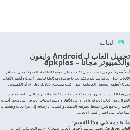
العاب
تحميل العاب لـ Android وايفون
والكمبيوتر مجانا – apkplas
أهلاً وسهلاً بكم في قسم تحميل الألعاب على موقع APKPlas، الوجهة الأولى لعشاق
الألعاب حول العالم! هنا نقدم لكم تجربة فريدة ومتكاملة لتحميل أحدث وأشهر الألعاب
مجانًا لأنظمة التشغيل المختلفة، سواء كنت تستخدم Android، iOS، أو الكمبيوتر.
في هذا القسم، ستجدون مجموعة واسعة من الألعاب المتنوعة التي تناسب جميع
الأذواق، من ألعاب الحركة والإثارة إلى الألغاز والاستراتيجيات. نحرص على توفير أحدث
الإصدارات مع شرح بسيط لطريقة التحميل والتثبيت، بالإضافة إلى مراجعات وتقييمات
تساعدك على اختيار أفضل الألعاب.
ما نقدمه في هذا القسم:
ألعاب Android
: تحميل مباشر لأحدث الألعاب بصيغة APK مع التحديثات الدورية.