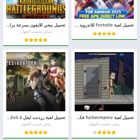
تحميل لعبة Fortnite للاندرويد 2026 APK برابط مباشر مجانا
تحميل ببجي للايفون بسرعة برابط مباشر من خارج الاب ستور 2026 pubg
يتباين بحسب الجهاز
تحميل لعبة fuckermanrv فكرمان apk للاندرويد 2026
تحميل لعبة رزدنت ايفل 4 Resident Evil الاصلية للاندرويد والكمبيوتر
يتباين بحسب الجهاز
يتباين حسب الجهاز.