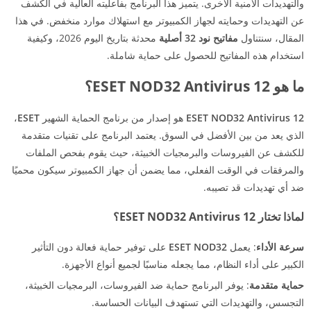
والتهديدات الأمنية الأخرى. يتميز هذا البرنامج بفاعليته العالية في الكشف
عن التهديدات وحمايته لجهاز الكمبيوتر مع استهلاك موارد منخفض. في هذا
المقال، سنتناول
مفاتيح نود 32 أصلية
محدثة بتاريخ اليوم 2026، وكيفية
استخدام هذه المفاتيح للحصول على حماية شاملة.
ما هو ESET NOD32 Antivirus 12؟
ESET NOD32 Antivirus 12
هو إصدار من برنامج الحماية الشهير
ESET
،
الذي يعد من بين الأفضل في السوق. يعتمد البرنامج على تقنيات متقدمة
للكشف عن الفيروسات والبرمجيات الخبيثة، حيث يقوم بفحص الملفات
والمرفقات في الوقت الفعلي، مما يضمن أن جهاز الكمبيوتر سيكون محميًا
ضد أي تهديدات قد تصيبه.
لماذا تختار ESET NOD32 Antivirus 12؟
سرعة الأداء
: يعمل
ESET NOD32
على توفير حماية فعالة دون التأثير
الكبير على أداء النظام، مما يجعله مناسبًا لجميع أنواع الأجهزة.
حماية متقدمة
: يوفر البرنامج حماية ضد الفيروسات، البرمجيات الخبيثة،
التجسس، والتهديدات التي تستهدف البيانات الحساسة.